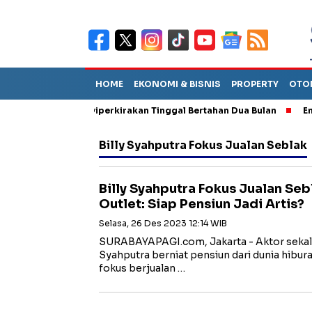
HOME
EKONOMI & BISNIS
PROPERTY
OTO
un Sebut TPA Diperkirakan Tinggal Bertahan Dua Bulan
Empat P
Billy Syahputra Fokus Jualan Seblak
Billy Syahputra Fokus Jualan Seb
Outlet: Siap Pensiun Jadi Artis?
Selasa, 26 Des 2023 12:14 WIB
SURABAYAPAGI.com, Jakarta - Aktor sekali
Syahputra berniat pensiun dari dunia hibur
fokus berjualan …