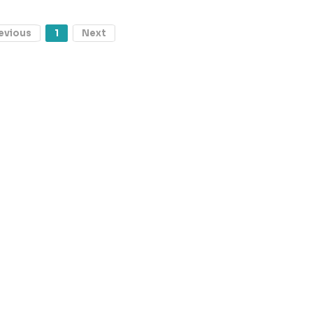
evious
1
Next