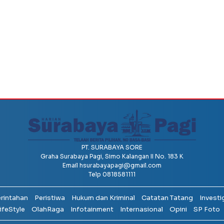
PT. SURABAYA SORE
Graha Surabaya Pagi, Simo Kalangan II No. 183 K
Email
hsurabayapagi@gmail.com
Telp 0818581111
erintahan
Peristiwa
Hukum dan Kriminal
Catatan Tatang
Investi
ifeStyle
OlahRaga
Infotainment
Internasional
Opini
SP Foto