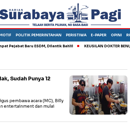
MOTIF
POLITIK PEMERINTAHAN
PERISTIWA
E-PAPER
OPINI
R
ejabat Baru ESDM, Dilantik Bahlil
KEUSILAN DOKTER BENI, ARA
lak, Sudah Punya 12
gus pembawa acara (MC), Billy
an entertainment dan mulai