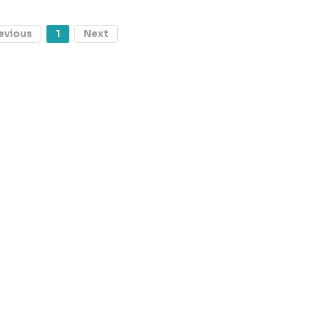
evious
1
Next