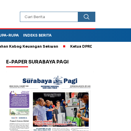
UPA-RUPA
INDEKS BERITA
 Kabag Keuangan Sekwan
Ketua DPRD Kota Madiun Sebut TPA Di
E-PAPER SURABAYA PAGI