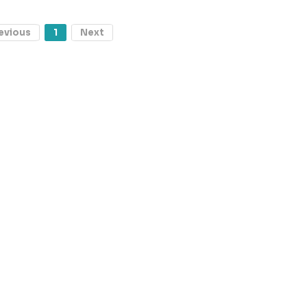
evious
1
Next