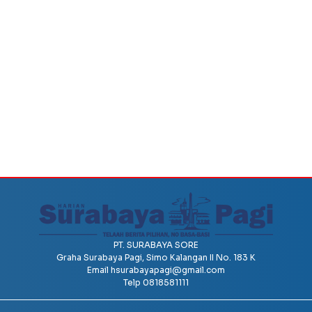
PT. SURABAYA SORE
Graha Surabaya Pagi, Simo Kalangan II No. 183 K
Email
hsurabayapagi@gmail.com
Telp 0818581111