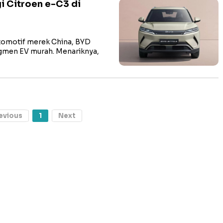
i Citroen e-C3 di
tomotif merek China, BYD
egmen EV murah. Menariknya,
evious
1
Next