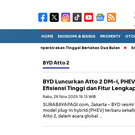
HOME
EKONOMI & BISNIS
PROPERTY
OTO
un Sebut TPA Diperkirakan Tinggal Bertahan Dua Bulan
Empat P
BYD Atto 2
BYD Luncurkan Atto 2 DM-i, PH
Efisiensi Tinggi dan Fitur Lengka
Rabu, 26 Nov 2025 15:13 WIB
SURABAYAPAGI.com, Jakarta – BYD resmi 
model plug-in hybrid (PHEV) terbaru sekali
Atto 2, dalam acara global …