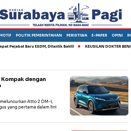
MOTIF
POLITIK PEMERINTAHAN
PERISTIWA
E-PAPER
OPINI
R
ejabat Baru ESDM, Dilantik Bahlil
KEUSILAN DOKTER BENI, ARA
EV Kompak dengan
p
meluncurkan Atto 2 DM-i,
gus yang pertama dalam lini