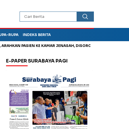
UPA-RUPA
INDEKS BERITA
HKAN PASIEN KE KAMAR JENASAH, DISOROT
Jadi Otak Mark Up
E-PAPER SURABAYA PAGI