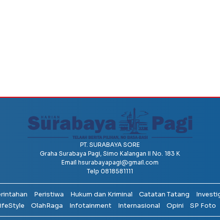
PT. SURABAYA SORE
Graha Surabaya Pagi, Simo Kalangan II No. 183 K
Email
hsurabayapagi@gmail.com
Telp 0818581111
erintahan
Peristiwa
Hukum dan Kriminal
Catatan Tatang
Investi
ifeStyle
OlahRaga
Infotainment
Internasional
Opini
SP Foto