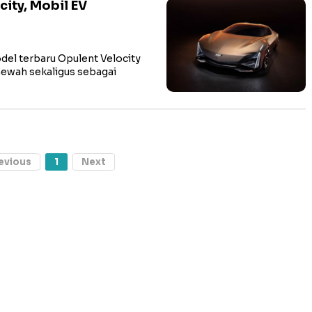
city, Mobil EV
el terbaru Opulent Velocity
ewah sekaligus sebagai
evious
1
Next