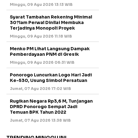
Minggu, 09 Agu 2026 13:13 WIB
Syarat Tambahan Rekening Minimal
30?lam Perwal Dinilai Membuka
Terjadinya Monopoli Proyek
Minggu, 09 Agu 2026 11:18 WIB
Menko PM Lihat Langsung Dampak
Pemberdayaan PNM di Gresik
Minggu, 09 Agu 2026 06:31 WIB
Ponorogo Luncurkan Logo Hari Jadi
Ke-530, Usung Simbol Persatuan
Jumat, 07 Agu 2026 17:02 WIB
Rugikan Negara Rp3,6 M, Tunjangan
DPRD Ponorogo Sempat Jadi
Temuan BPK Tahun 2022
Jumat, 07 Agu 2026 13:38 WIB
TRENDING MINGGU INI