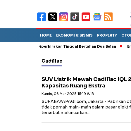
HOME
EKONOMI & BISNIS
PROPERTY
OTO
n Sebut TPA Diperkirakan Tinggal Bertahan Dua Bulan
Empat Pe
Cadillac
SUV Listrik Mewah Cadillac IQL
Kapasitas Ruang Ekstra
Kamis, 06 Mar 2025 15:19 WIB
SURABAYAPAGI.com, Jakarta - Pabrikan oto
tidak pernah main-main dalam pasar elektrifi
tersebut meluncurkan…