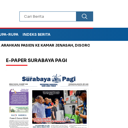
UPA-RUPA
INDEKS BERITA
HKAN PASIEN KE KAMAR JENASAH, DISOROT
Jadi Otak Mark Up
E-PAPER SURABAYA PAGI