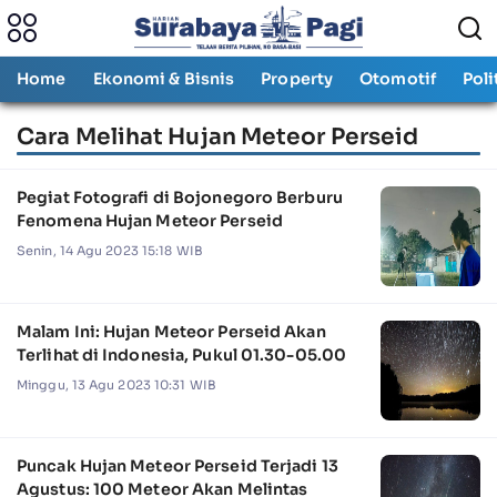
Home
Ekonomi & Bisnis
Property
Otomotif
Poli
Cara Melihat Hujan Meteor Perseid
Pegiat Fotografi di Bojonegoro Berburu
Fenomena Hujan Meteor Perseid
Senin, 14 Agu 2023 15:18 WIB
Malam Ini: Hujan Meteor Perseid Akan
Terlihat di Indonesia, Pukul 01.30-05.00
Minggu, 13 Agu 2023 10:31 WIB
Puncak Hujan Meteor Perseid Terjadi 13
Agustus: 100 Meteor Akan Melintas