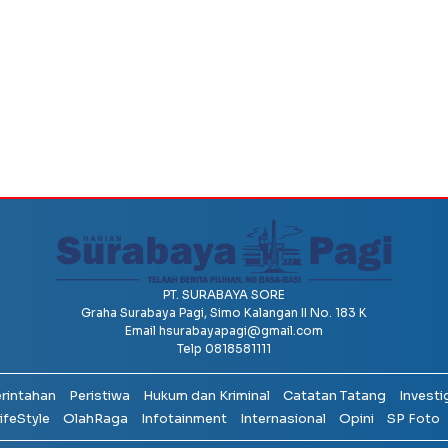
PT. SURABAYA SORE
Graha Surabaya Pagi, Simo Kalangan II No. 183 K
Email
hsurabayapagi@gmail.com
Telp 0818581111
erintahan
Peristiwa
Hukum dan Kriminal
Catatan Tatang
Investi
ifeStyle
OlahRaga
Infotainment
Internasional
Opini
SP Foto