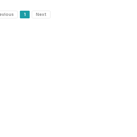
evious
1
Next