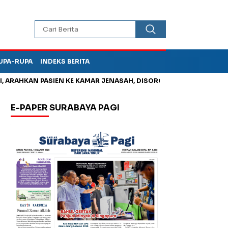
UPA-RUPA
INDEKS BERITA
AHKAN PASIEN KE KAMAR JENASAH, DISOROT
Jadi Otak Mark U
E-PAPER SURABAYA PAGI