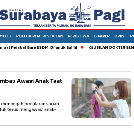
MOTIF
POLITIK PEMERINTAHAN
PERISTIWA
E-PAPER
OPINI
R
Pejabat Baru ESDM, Dilantik Bahlil
KEUSILAN DOKTER BENI, AR
iimbau Awasi Anak Taat
 mencegah penularan varian
ntuk terus mengawasi anak-