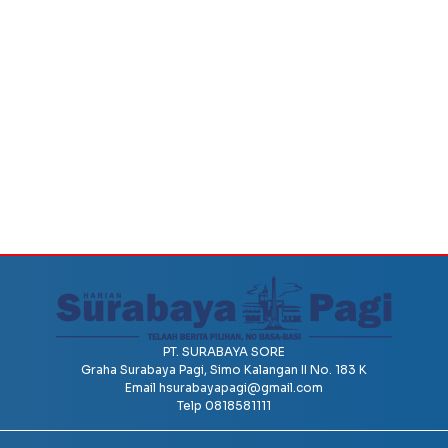
PT. SURABAYA SORE
Graha Surabaya Pagi, Simo Kalangan II No. 183 K
Email
hsurabayapagi@gmail.com
Telp 0818581111