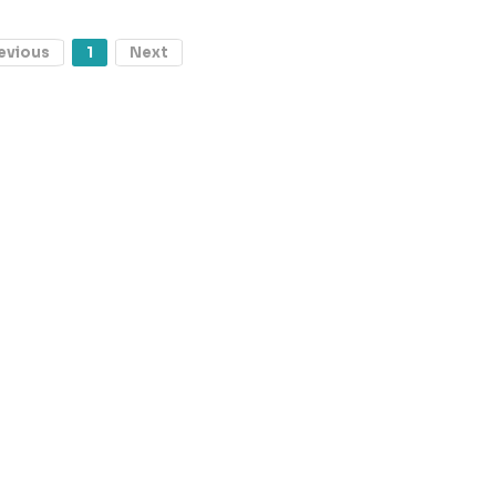
evious
1
Next