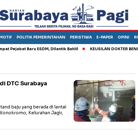
MOTIF
POLITIK PEMERINTAHAN
PERISTIWA
E-PAPER
OPINI
R
Pejabat Baru ESDM, Dilantik Bahlil
KEUSILAN DOKTER BENI, AR
 di DTC Surabaya
nd baju yang berada di lantai
Wonokromo, Kelurahan Jagir,