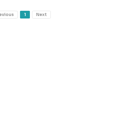
evious
1
Next