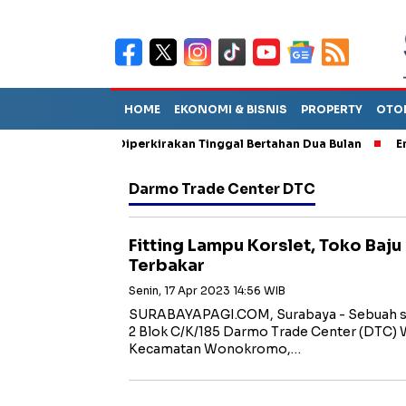
HOME
EKONOMI & BISNIS
PROPERTY
OTO
iun Sebut TPA Diperkirakan Tinggal Bertahan Dua Bulan
Empat 
Darmo Trade Center DTC
Fitting Lampu Korslet, Toko Baju
Terbakar
Senin, 17 Apr 2023 14:56 WIB
SURABAYAPAGI.COM, Surabaya - Sebuah sta
2 Blok C/K/185 Darmo Trade Center (DTC) 
Kecamatan Wonokromo,…