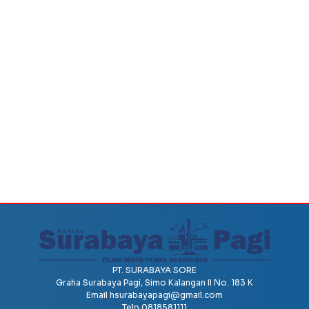
PT. SURABAYA SORE
Graha Surabaya Pagi, Simo Kalangan II No. 183 K
Email
hsurabayapagi@gmail.com
Telp 0818581111