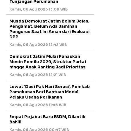
Tunjangan Perumahan
Kamis, 06 Agu 2026 13:09 WIB
Musda Demokrat Jatim Belum Jelas,
Pengamat: Belum Ada Jaminan
Pengurus Saat Ini Aman dari Evaluasi
DPP
Kamis, 06 Agu 2026 12:42 WIB
Demokrat Jatim Mulai Panaskan
Mesin Pemilu 2029, Struktur Partai
hingga Anak Ranting Jadi Prioritas
Kamis, 06 Agu 2026 12:21 WIB
Lewat ‘Dasi Pak Hari Serasi’, Pemkab
Pamekasan Beri Bantuan Modal
Pelaku Usaha Perikanan
Kamis, 06 Agu 2026 11:46 WIB
Empat Pejabat Baru ESDM, Dilantik
Bahlil
Kamis, 06 Agu 2026 00:47 WIB