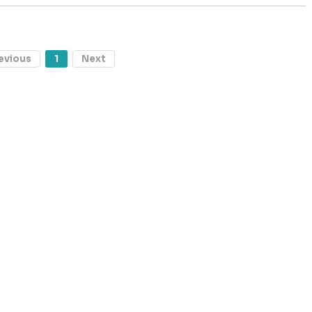
evious
1
Next