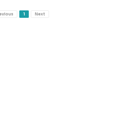
evious
1
Next