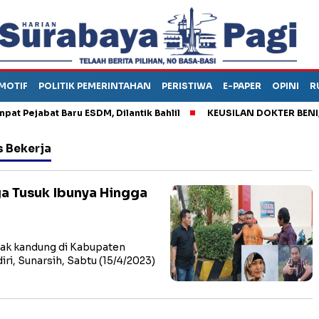
MOTIF
POLITIK PEMERINTAHAN
PERISTIWA
E-PAPER
OPINI
R
ejabat Baru ESDM, Dilantik Bahlil
KEUSILAN DOKTER BENI, ARA
 Bekerja
a Tusuk Ibunya Hingga
k kandung di Kabupaten
i, Sunarsih, Sabtu (15/4/2023)