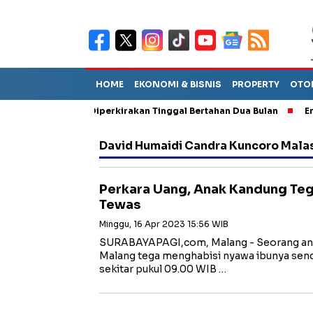
HOME
EKONOMI & BISNIS
PROPERTY
OTO
n Sebut TPA Diperkirakan Tinggal Bertahan Dua Bulan
Empat P
David Humaidi Candra Kuncoro Malas
Perkara Uang, Anak Kandung Teg
Tewas
Minggu, 16 Apr 2023 15:56 WIB
SURABAYAPAGI,com, Malang - Seorang ana
Malang tega menghabisi nyawa ibunya sendir
sekitar pukul 09.00 WIB …