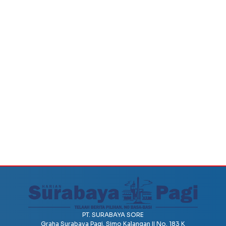
PT. SURABAYA SORE
Graha Surabaya Pagi, Simo Kalangan II No. 183 K