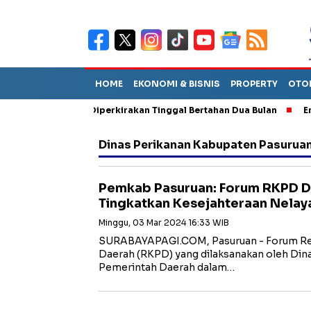
HOME
EKONOMI & BISNIS
PROPERTY
OTO
un Sebut TPA Diperkirakan Tinggal Bertahan Dua Bulan
Empat P
Dinas Perikanan Kabupaten Pasurua
Pemkab Pasuruan: Forum RKPD Di
Tingkatkan Kesejahteraan Nelay
Minggu, 03 Mar 2024 16:33 WIB
SURABAYAPAGI.COM, Pasuruan - Forum R
Daerah (RKPD) yang dilaksanakan oleh Dina
Pemerintah Daerah dalam…