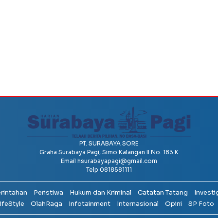
PT. SURABAYA SORE
Graha Surabaya Pagi, Simo Kalangan II No. 183 K
Email
hsurabayapagi@gmail.com
Telp 0818581111
erintahan
Peristiwa
Hukum dan Kriminal
Catatan Tatang
Investi
ifeStyle
OlahRaga
Infotainment
Internasional
Opini
SP Foto