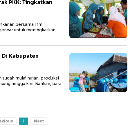
rak PKK: Tingkatkan
rikanan bersama Tim
gencar untuk meningkatkan
m Di Kabupaten
udah mulai hujan, produksi
sung hingga kini. Bahkan, para
evious
1
Next