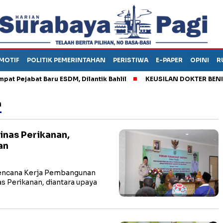
MOTIF
POLITIK PEMERINTAHAN
PERISTIWA
E-PAPER
OPINI
R
ejabat Baru ESDM, Dilantik Bahlil
KEUSILAN DOKTER BENI, ARA
n
nas Perikanan,
an
encana Kerja Pembangunan
s Perikanan, diantara upaya