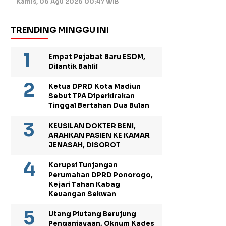
Kamis, 06 Agu 2026 00:47 WIB
TRENDING MINGGU INI
Empat Pejabat Baru ESDM,
Dilantik Bahlil
Ketua DPRD Kota Madiun
Sebut TPA Diperkirakan
Tinggal Bertahan Dua Bulan
KEUSILAN DOKTER BENI,
ARAHKAN PASIEN KE KAMAR
JENASAH, DISOROT
Korupsi Tunjangan
Perumahan DPRD Ponorogo,
Kejari Tahan Kabag
Keuangan Sekwan
Utang Piutang Berujung
Penganiayaan, Oknum Kades