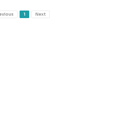
evious
1
Next