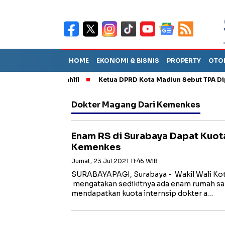
HOME
EKONOMI & BISNIS
PROPERTY
OTO
M, Dilantik Bahlil
Ketua DPRD Kota Madiun Sebut TPA Diperkir
Dokter Magang Dari Kemenkes
Enam RS di Surabaya Dapat Kuot
Kemenkes
Jumat, 23 Jul 2021 11:46 WIB
SURABAYAPAGI, Surabaya - Wakil Wali Kot
mengatakan sedikitnya ada enam rumah sak
mendapatkan kuota internsip dokter a…