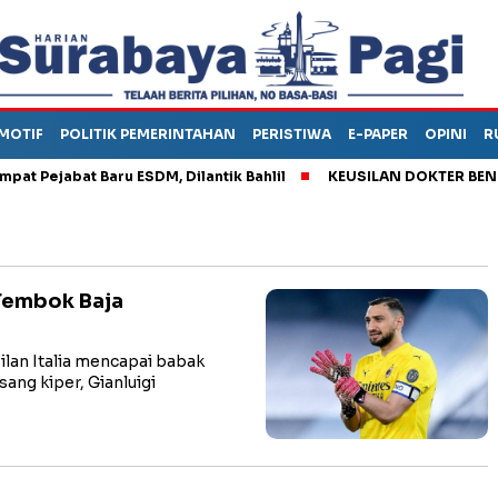
MOTIF
POLITIK PEMERINTAHAN
PERISTIWA
E-PAPER
OPINI
R
Pejabat Baru ESDM, Dilantik Bahlil
KEUSILAN DOKTER BENI, A
 Tembok Baja
an Italia mencapai babak
sang kiper, Gianluigi