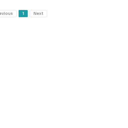
evious
1
Next