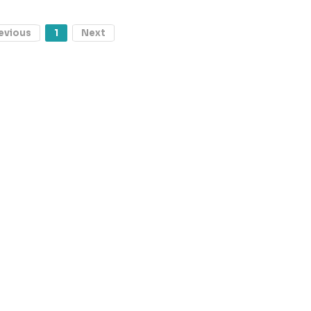
evious
1
Next