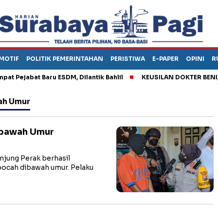
MOTIF
POLITIK PEMERINTAHAN
PERISTIWA
E-PAPER
OPINI
R
ejabat Baru ESDM, Dilantik Bahlil
KEUSILAN DOKTER BENI, ARA
ah Umur
ibawah Umur
jung Perak berhasil
ocah dibawah umur. Pelaku