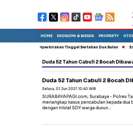
HOME
EKONOMI & BISNIS
PROPERTY
OTO
un Sebut TPA Diperkirakan Tinggal Bertahan Dua Bulan
Empat P
Duda 52 Tahun Cabuli 2 Bocah Dibaw
Duda 52 Tahun Cabuli 2 Bocah D
Selasa, 01 Jun 2021 10:40 WIB
SURABAYAPAGI.com, Surabaya - Polres Tan
menangkap kasus pencabulan kepada dua b
dengan inisial SDY warga dusun…