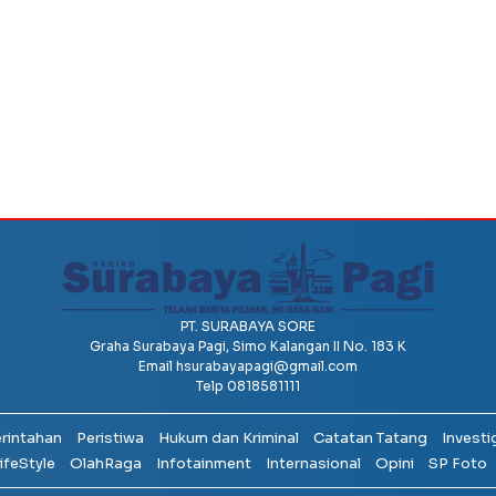
PT. SURABAYA SORE
Graha Surabaya Pagi, Simo Kalangan II No. 183 K
Email
hsurabayapagi@gmail.com
Telp 0818581111
erintahan
Peristiwa
Hukum dan Kriminal
Catatan Tatang
Investi
ifeStyle
OlahRaga
Infotainment
Internasional
Opini
SP Foto