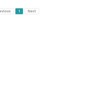
evious
1
Next