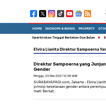
HOME
EKONOMI & BISNIS
PROPERTY
OTO
iun Sebut TPA Diperkirakan Tinggal Bertahan Dua Bulan
Empat 
Elvira Lianita Direktur Sampoerna Y
Direktur Sampoerna yang Junjun
Gender
Minggu, 23 Mei 2021 10:38 WIB
SURABAYAPAGI.com, Jakarta - Elvira Liani
prinsip kesetaraan gender antara perempuan
mati. Berkat…