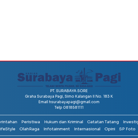
PT. SURABAYA SORE
Graha Surabaya Pagi, Simo Kalangan II No. 183 K
Email
hsurabayapagi@gmail.com
Telp 0818581111
erintahan
Peristiwa
Hukum dan Kriminal
Catatan Tatang
Investi
ifeStyle
OlahRaga
Infotainment
Internasional
Opini
SP Foto