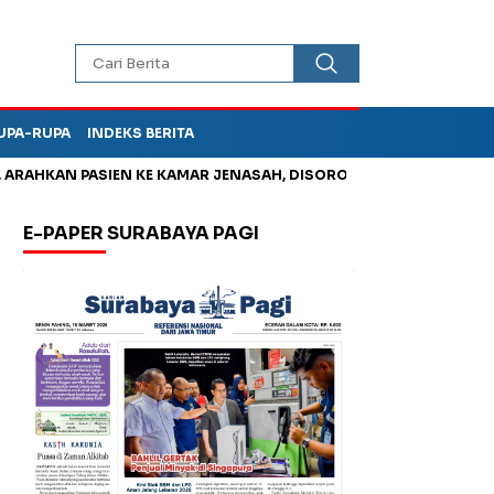
UPA-RUPA
INDEKS BERITA
HKAN PASIEN KE KAMAR JENASAH, DISOROT
Jadi Otak Mark Up
E-PAPER SURABAYA PAGI