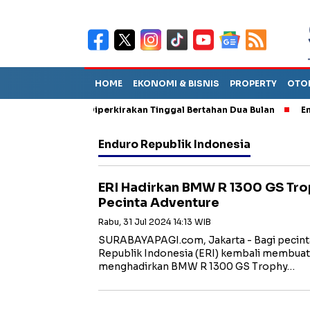
HOME
EKONOMI & BISNIS
PROPERTY
OTO
un Sebut TPA Diperkirakan Tinggal Bertahan Dua Bulan
Empat P
Enduro Republik Indonesia
ERI Hadirkan BMW R 1300 GS Tro
Pecinta Adventure
Rabu, 31 Jul 2024 14:13 WIB
SURABAYAPAGI.com, Jakarta - Bagi pecinta 
Republik Indonesia (ERI) kembali membua
menghadirkan BMW R 1300 GS Trophy…