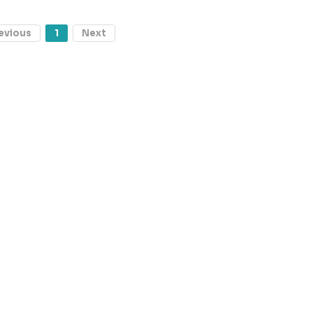
evious
1
Next