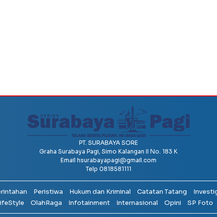
PT. SURABAYA SORE
Graha Surabaya Pagi, Simo Kalangan II No. 183 K
Email
hsurabayapagi@gmail.com
Telp 0818581111
erintahan
Peristiwa
Hukum dan Kriminal
Catatan Tatang
Investi
ifeStyle
OlahRaga
Infotainment
Internasional
Opini
SP Foto