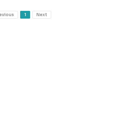
evious
1
Next