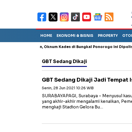
HOME
EKONOMI & BISNIS
PROPERTY
OTO
g Penganiayaan, Oknum Kades di Bungkal Ponorogo Ini Dipolisikan
GBT Sedang Dikaji
GBT Sedang Dikaji Jadi Tempat I
Senin, 28 Jun 2021 10:26 WIB
SURABAYAPAGI, Surabaya – Menyusul kasus
yang akhir-akhir mengalami kenaikan, Peme
mengkaji Stadion Gelora Bu…