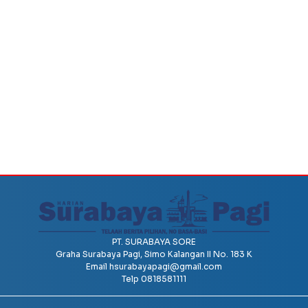
PT. SURABAYA SORE
Graha Surabaya Pagi, Simo Kalangan II No. 183 K
Email
hsurabayapagi@gmail.com
Telp 0818581111