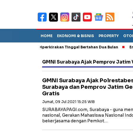
HOME
EKONOMI & BISNIS
PROPERTY
OTO
un Sebut TPA Diperkirakan Tinggal Bertahan Dua Bulan
Empat P
GMNI Surabaya Ajak Pemprov Jatim 
GMNI Surabaya Ajak Polrestabe
Surabaya dan Pemprov Jatim Gel
Gratis
Jumat, 09 Jul 2021 15:25 WIB
SURABAYAPAGI.com, Surabaya - guna mend
nasional, Gerakan Mahasiswa Nasional Ind
bekerjasama dengan Pemkot…