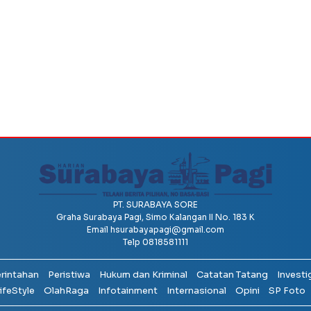
PT. SURABAYA SORE
Graha Surabaya Pagi, Simo Kalangan II No. 183 K
Email
hsurabayapagi@gmail.com
Telp 0818581111
erintahan
Peristiwa
Hukum dan Kriminal
Catatan Tatang
Investi
ifeStyle
OlahRaga
Infotainment
Internasional
Opini
SP Foto