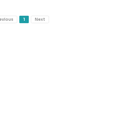
evious
1
Next