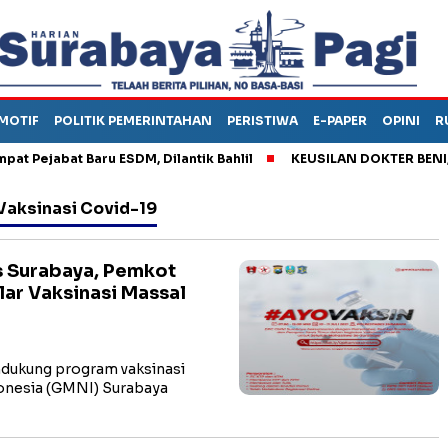
MOTIF
POLITIK PEMERINTAHAN
PERISTIWA
E-PAPER
OPINI
R
ejabat Baru ESDM, Dilantik Bahlil
KEUSILAN DOKTER BENI, ARA
Vaksinasi Covid-19
s Surabaya, Pemkot
ar Vaksinasi Massal
ukung program vaksinasi
onesia (GMNI) Surabaya