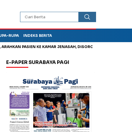
UPA-RUPA
INDEKS BERITA
HKAN PASIEN KE KAMAR JENASAH, DISOROT
Jadi Otak Mark Up
E-PAPER SURABAYA PAGI