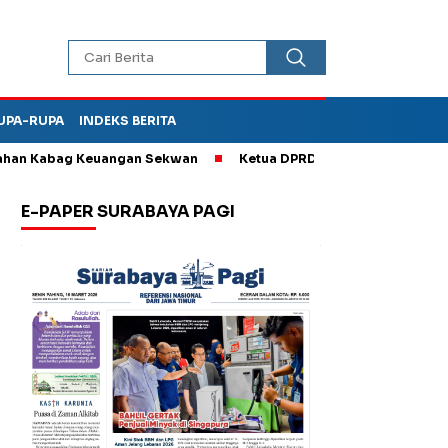
UPA-RUPA
INDEKS BERITA
 Kabag Keuangan Sekwan
Ketua DPRD Kota Madiun Sebut TPA Di
E-PAPER SURABAYA PAGI