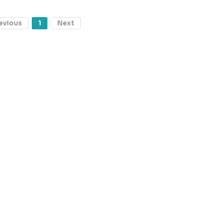
evious
1
Next