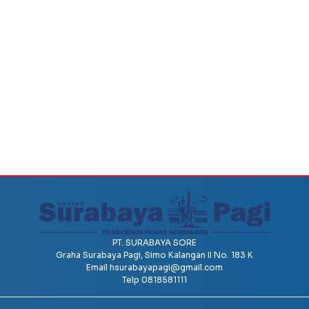
PT. SURABAYA SORE
Graha Surabaya Pagi, Simo Kalangan II No. 183 K
Email
hsurabayapagi@gmail.com
Telp 0818581111