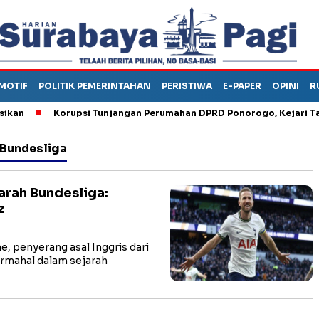
MOTIF
POLITIK PEMERINTAHAN
PERISTIWA
E-PAPER
OPINI
R
Korupsi Tunjangan Perumahan DPRD Ponorogo, Kejari Tahan
 Bundesliga
arah Bundesliga:
z
 penyerang asal Inggris dari
rmahal dalam sejarah