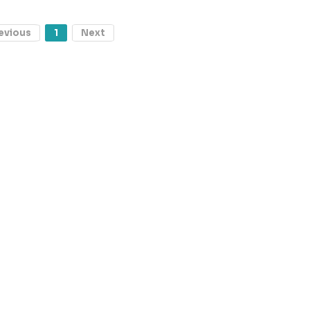
evious
1
Next