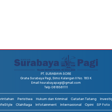
PT. SURABAYA SORE
Graha Surabaya Pagi, Simo Kalangan II No. 183 K
Email
hsurabayapagi@gmail.com
Telp 0818581111
erintahan
Peristiwa
Hukum dan Kriminal
Catatan Tatang
Investi
ifeStyle
OlahRaga
Infotainment
Internasional
Opini
SP Foto