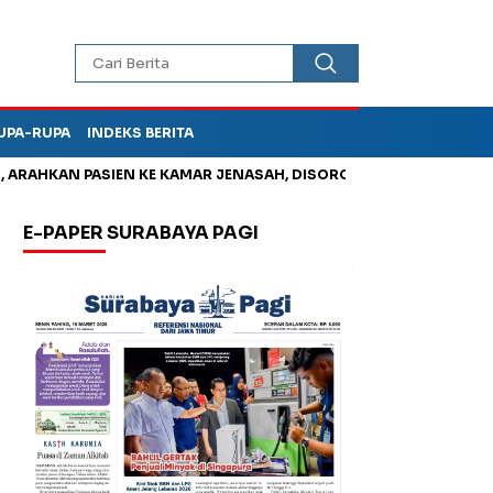
UPA-RUPA
INDEKS BERITA
AHKAN PASIEN KE KAMAR JENASAH, DISOROT
Jadi Otak Mark U
E-PAPER SURABAYA PAGI