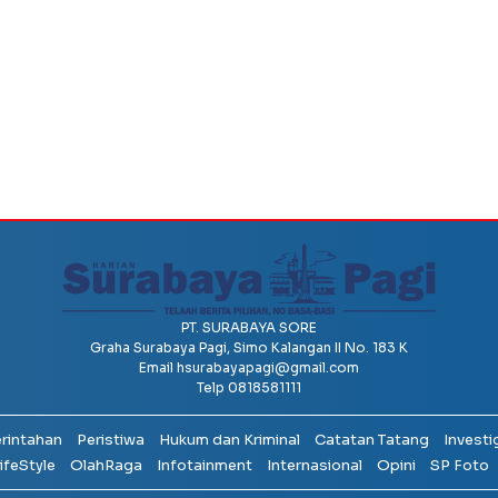
PT. SURABAYA SORE
Graha Surabaya Pagi, Simo Kalangan II No. 183 K
Email
hsurabayapagi@gmail.com
Telp 0818581111
erintahan
Peristiwa
Hukum dan Kriminal
Catatan Tatang
Investi
ifeStyle
OlahRaga
Infotainment
Internasional
Opini
SP Foto