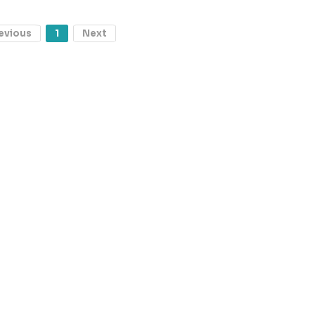
evious
1
Next