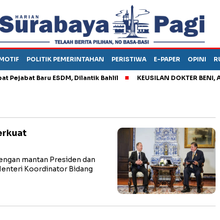
MOTIF
POLITIK PEMERINTAHAN
PERISTIWA
E-PAPER
OPINI
R
abat Baru ESDM, Dilantik Bahlil
KEUSILAN DOKTER BENI, ARAH
erkuat
engan mantan Presiden dan
enteri Koordinator Bidang