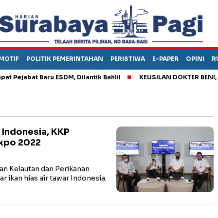
MOTIF
POLITIK PEMERINTAHAN
PERISTIWA
E-PAPER
OPINI
R
jabat Baru ESDM, Dilantik Bahlil
KEUSILAN DOKTER BENI, ARAH
r Indonesia, KKP
Expo 2022
n Kelautan dan Perikanan
ikan hias air tawar Indonesia.