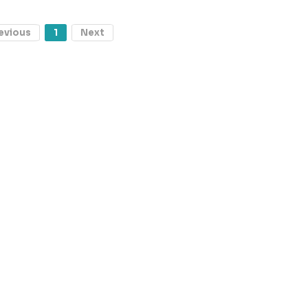
evious
1
Next