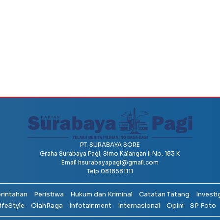
PT. SURABAYA SORE
Graha Surabaya Pagi, Simo Kalangan II No. 183 K
Email
hsurabayapagi@gmail.com
Telp 0818581111
erintahan
Peristiwa
Hukum dan Kriminal
Catatan Tatang
Investi
ifeStyle
OlahRaga
Infotainment
Internasional
Opini
SP Foto