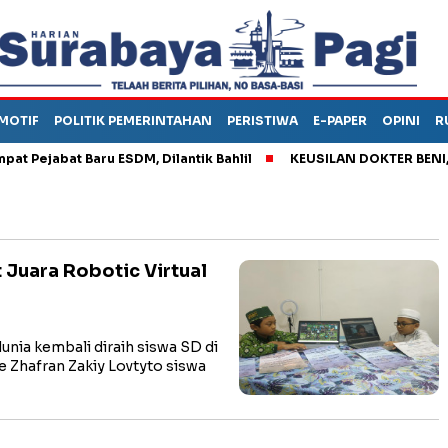
MOTIF
POLITIK PEMERINTAHAN
PERISTIWA
E-PAPER
OPINI
R
ejabat Baru ESDM, Dilantik Bahlil
KEUSILAN DOKTER BENI, ARA
 Juara Robotic Virtual
nia kembali diraih siswa SD di
ie Zhafran Zakiy Lovtyto siswa