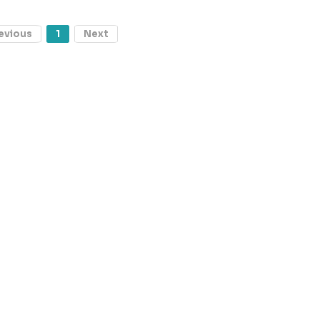
evious
1
Next