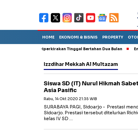
HOME
EKONOMI & BISNIS
PROPERTY
OTO
un Sebut TPA Diperkirakan Tinggal Bertahan Dua Bulan
Empat P
Izzdihar Mekkah Al Multazam
Siswa SD (IT) Nurul Hikmah Sabet
Asia Pasific
Rabu, 14 Okt 2020 21:35 WIB
SURABAYA PAGI, Sidoarjo - Prestasi mendu
Sidoarjo. Prestasi tersebut ditelurkan Rich
kelas IV SD …