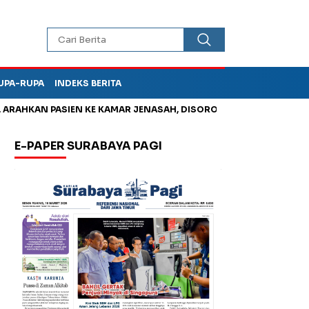
UPA-RUPA
INDEKS BERITA
HKAN PASIEN KE KAMAR JENASAH, DISOROT
Jadi Otak Mark Up
E-PAPER SURABAYA PAGI