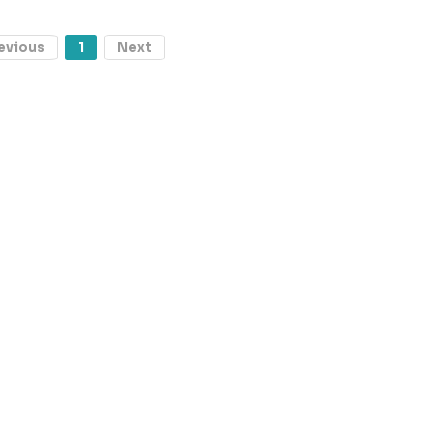
evious
1
Next