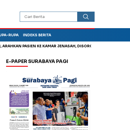
UPA-RUPA
INDEKS BERITA
AHKAN PASIEN KE KAMAR JENASAH, DISOROT
Jadi Otak Mark U
E-PAPER SURABAYA PAGI