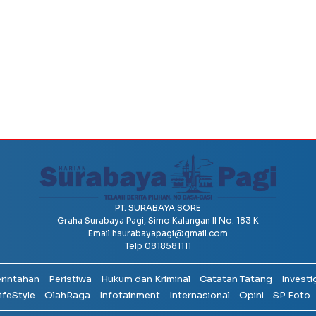
PT. SURABAYA SORE
Graha Surabaya Pagi, Simo Kalangan II No. 183 K
Email
hsurabayapagi@gmail.com
Telp 0818581111
erintahan
Peristiwa
Hukum dan Kriminal
Catatan Tatang
Investi
ifeStyle
OlahRaga
Infotainment
Internasional
Opini
SP Foto