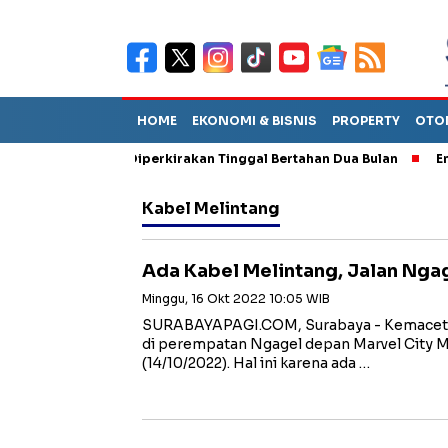
HOME
EKONOMI & BISNIS
PROPERTY
OTO
un Sebut TPA Diperkirakan Tinggal Bertahan Dua Bulan
Empat P
Kabel Melintang
Ada Kabel Melintang, Jalan Nga
Minggu, 16 Okt 2022 10:05 WIB
SURABAYAPAGI.COM, Surabaya - Kemacetan 
di perempatan Ngagel depan Marvel City M
(14/10/2022). Hal ini karena ada …