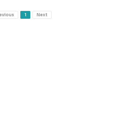
evious
1
Next