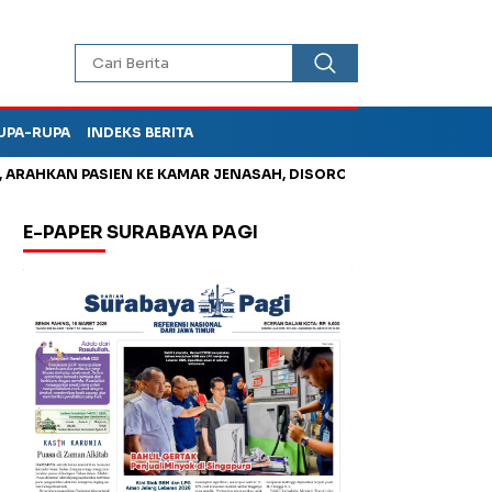
UPA-RUPA
INDEKS BERITA
HKAN PASIEN KE KAMAR JENASAH, DISOROT
Jadi Otak Mark Up
E-PAPER SURABAYA PAGI