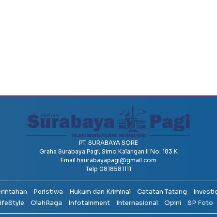
PT. SURABAYA SORE
Graha Surabaya Pagi, Simo Kalangan II No. 183 K
Email
hsurabayapagi@gmail.com
Telp 0818581111
erintahan
Peristiwa
Hukum dan Kriminal
Catatan Tatang
Investi
ifeStyle
OlahRaga
Infotainment
Internasional
Opini
SP Foto