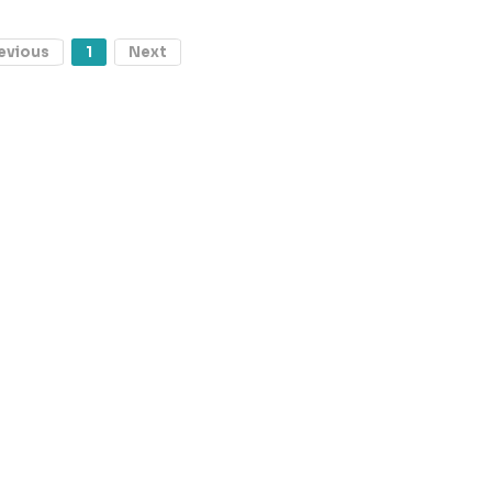
evious
1
Next