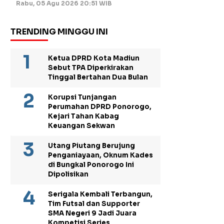
Rabu, 05 Agu 2026 20:51 WIB
TRENDING MINGGU INI
Ketua DPRD Kota Madiun
Sebut TPA Diperkirakan
Tinggal Bertahan Dua Bulan
Korupsi Tunjangan
Perumahan DPRD Ponorogo,
Kejari Tahan Kabag
Keuangan Sekwan
Utang Piutang Berujung
Penganiayaan, Oknum Kades
di Bungkal Ponorogo Ini
Dipolisikan
Serigala Kembali Terbangun,
Tim Futsal dan Supporter
SMA Negeri 9 Jadi Juara
Kompetisi Series