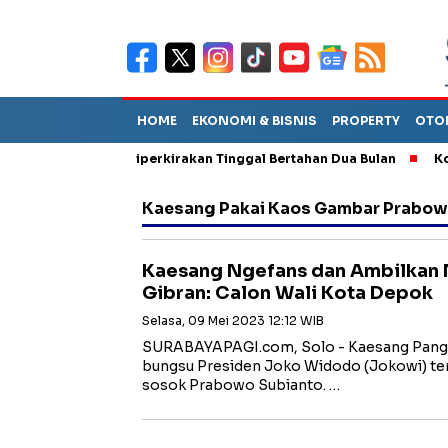
HOME
EKONOMI & BISNIS
PROPERTY
OTO
n Sebut TPA Diperkirakan Tinggal Bertahan Dua Bulan
Korupsi
Kaesang Pakai Kaos Gambar Prabo
Kaesang Ngefans dan Ambilkan 
Gibran: Calon Wali Kota Depok
Selasa, 09 Mei 2023 12:12 WIB
SURABAYAPAGI.com, Solo - Kaesang Pang
bungsu Presiden Joko Widodo (Jokowi) te
sosok Prabowo Subianto. …