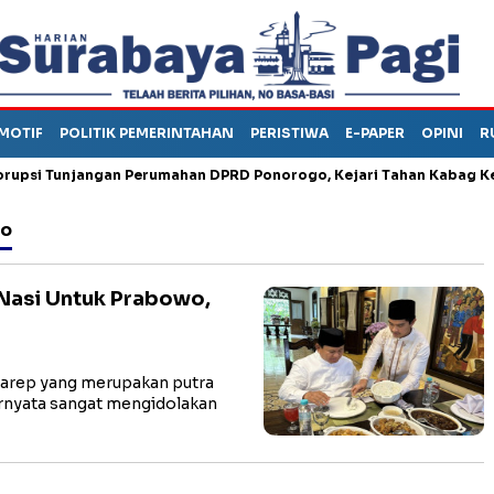
MOTIF
POLITIK PEMERINTAHAN
PERISTIWA
E-PAPER
OPINI
R
 Tunjangan Perumahan DPRD Ponorogo, Kejari Tahan Kabag Keuan
wo
Nasi Untuk Prabowo,
arep yang merupakan putra
rnyata sangat mengidolakan