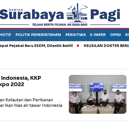
MOTIF
POLITIK PEMERINTAHAN
PERISTIWA
E-PAPER
OPINI
R
ejabat Baru ESDM, Dilantik Bahlil
KEUSILAN DOKTER BENI, ARA
r Indonesia, KKP
Expo 2022
n Kelautan dan Perikanan
ikan hias air tawar Indonesia.