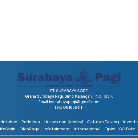
PT. SURABAYA SORE
Graha Surabaya Pagi, Simo Kalangan II No. 183 K
Email
hsurabayapagi@gmail.com
Telp 0818581111
erintahan
Peristiwa
Hukum dan Kriminal
Catatan Tatang
Investi
ifeStyle
OlahRaga
Infotainment
Internasional
Opini
SP Foto