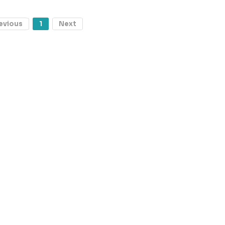
evious
1
Next