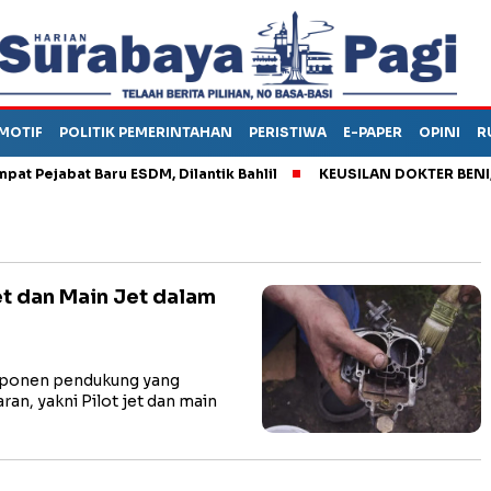
MOTIF
POLITIK PEMERINTAHAN
PERISTIWA
E-PAPER
OPINI
R
ejabat Baru ESDM, Dilantik Bahlil
KEUSILAN DOKTER BENI, ARA
et dan Main Jet​ dalam
ponen pendukung yang
an, yakni Pilot jet dan main