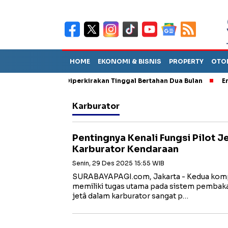
HOME
EKONOMI & BISNIS
PROPERTY
OTO
un Sebut TPA Diperkirakan Tinggal Bertahan Dua Bulan
Empat P
Karburator
Pentingnya Kenali Fungsi Pilot J
Karburator Kendaraan
Senin, 29 Des 2025 15:55 WIB
SURABAYAPAGI.com, Jakarta - Kedua kom
memiliki tugas utama pada sistem pembakar
jetâ dalam karburator sangat p…