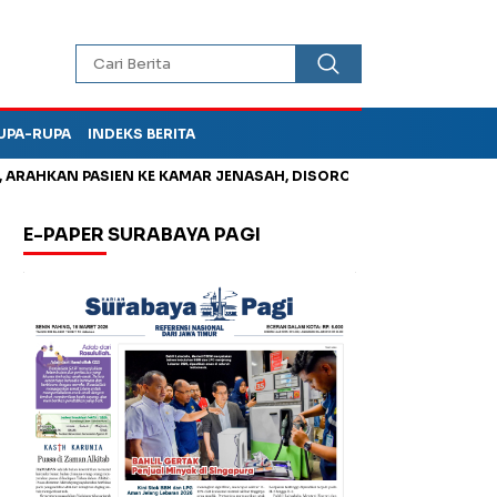
UPA-RUPA
INDEKS BERITA
HKAN PASIEN KE KAMAR JENASAH, DISOROT
Jadi Otak Mark Up
E-PAPER SURABAYA PAGI