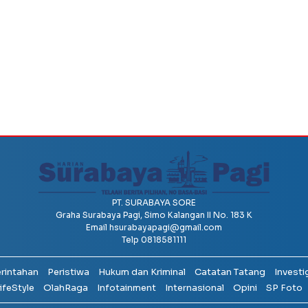
PT. SURABAYA SORE
Graha Surabaya Pagi, Simo Kalangan II No. 183 K
Email
hsurabayapagi@gmail.com
Telp 0818581111
erintahan
Peristiwa
Hukum dan Kriminal
Catatan Tatang
Investi
ifeStyle
OlahRaga
Infotainment
Internasional
Opini
SP Foto