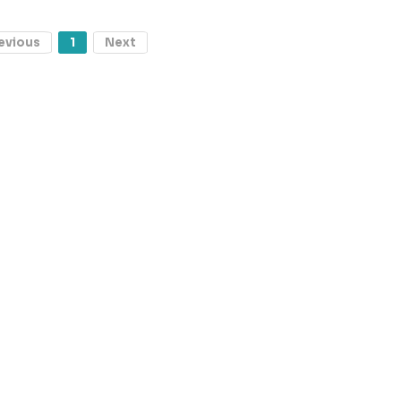
evious
1
Next