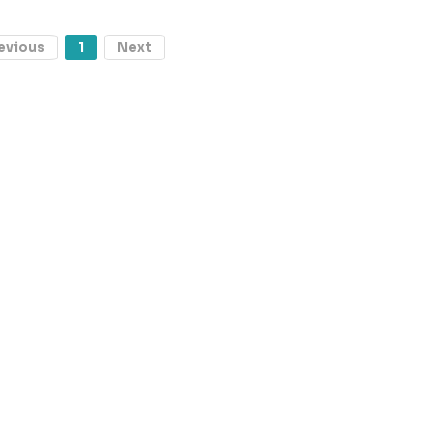
evious
1
Next