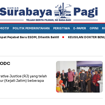
MOTIF
POLITIK PEMERINTAHAN
PERISTIWA
E-PAPER
OPINI
R
ejabat Baru ESDM, Dilantik Bahlil
KEUSILAN DOKTER BENI, ARA
UNODC
ive Justice (RJ) yang telah
ur (Kejati Jatim) beberapa