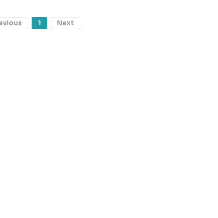
evious
1
Next