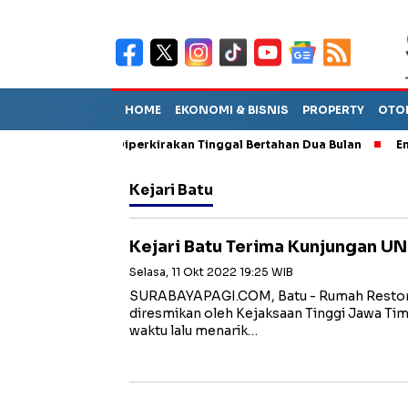
HOME
EKONOMI & BISNIS
PROPERTY
OTO
un Sebut TPA Diperkirakan Tinggal Bertahan Dua Bulan
Empat P
Kejari Batu
Kejari Batu Terima Kunjungan 
Selasa, 11 Okt 2022 19:25 WIB
SURABAYAPAGI.COM, Batu - Rumah Restorat
diresmikan oleh Kejaksaan Tinggi Jawa Tim
waktu lalu menarik…