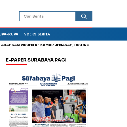
UPA-RUPA
INDEKS BERITA
HKAN PASIEN KE KAMAR JENASAH, DISOROT
Jadi Otak Mark Up
E-PAPER SURABAYA PAGI