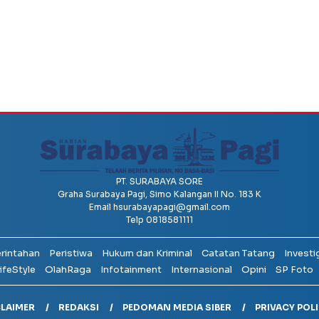
PT. SURABAYA SORE
Graha Surabaya Pagi, Simo Kalangan II No. 183 K
Email
hsurabayapagi@gmail.com
Telp 0818581111
erintahan
Peristiwa
Hukum dan Kriminal
Catatan Tatang
Investi
ifeStyle
OlahRaga
Infotainment
Internasional
Opini
SP Foto
CLAIMER
REDAKSI
PEDOMAN MEDIA SIBER
PRIVACY POL