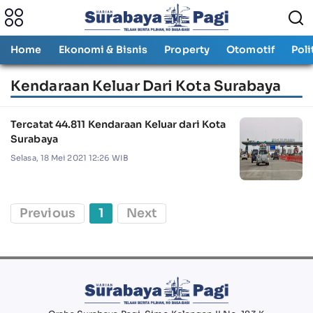
Home
Ekonomi & Bisnis
Property
Otomotif
Poli
Kendaraan Keluar Dari Kota Surabaya
Tercatat 44.811 Kendaraan Keluar dari Kota
Surabaya
Selasa, 18 Mei 2021 12:26 WIB
Previous
1
Next