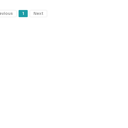
evious
1
Next