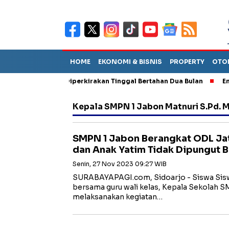
HOME
EKONOMI & BISNIS
PROPERTY
OTO
un Sebut TPA Diperkirakan Tinggal Bertahan Dua Bulan
Empat P
Kepala SMPN 1 Jabon Matnuri S.Pd. 
SMPN 1 Jabon Berangkat ODL Jati
dan Anak Yatim Tidak Dipungut B
Senin, 27 Nov 2023 09:27 WIB
SURABAYAPAGI.com, Sidoarjo - Siswa Sisw
bersama guru wali kelas, Kepala Sekolah 
melaksanakan kegiatan…