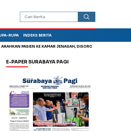
UPA-RUPA
INDEKS BERITA
HKAN PASIEN KE KAMAR JENASAH, DISOROT
Jadi Otak Mark Up
E-PAPER SURABAYA PAGI