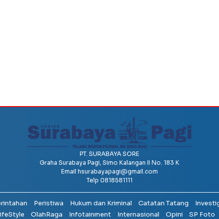
PT. SURABAYA SORE
Graha Surabaya Pagi, Simo Kalangan II No. 183 K
Email
hsurabayapagi@gmail.com
Telp 0818581111
erintahan
Peristiwa
Hukum dan Kriminal
Catatan Tatang
Investi
ifeStyle
OlahRaga
Infotainment
Internasional
Opini
SP Foto