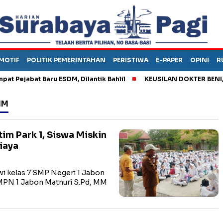
MOTIF
POLITIK PEMERINTAHAN
PERISTIWA
E-PAPER
OPINI
R
ejabat Baru ESDM, Dilantik Bahlil
KEUSILAN DOKTER BENI, ARA
MM
m Park 1, Siswa Miskin
iaya
i kelas 7 SMP Negeri 1 Jabon
SMPN 1 Jabon Matnuri S.Pd, MM