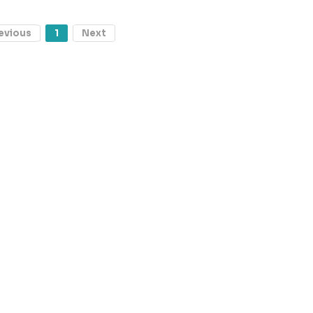
evious
1
Next