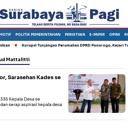
MOTIF
POLITIK PEMERINTAHAN
PERISTIWA
E-PAPER
OPINI
R
Korupsi Tunjangan Perumahan DPRD Ponorogo, Kejari Tahan
ud Mattalitti
lor, Sarasehan Kades se
335 Kepala Desa se
dan serap aspirasi kepala desa