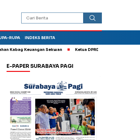
UPA-RUPA
INDEKS BERITA
 Kabag Keuangan Sekwan
Ketua DPRD Kota Madiun Sebut TPA Di
E-PAPER SURABAYA PAGI