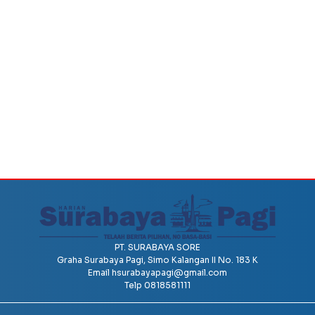
PT. SURABAYA SORE
Graha Surabaya Pagi, Simo Kalangan II No. 183 K
Email
hsurabayapagi@gmail.com
Telp 0818581111