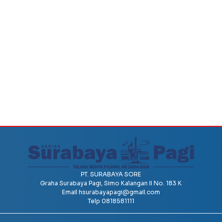
PT. SURABAYA SORE
Graha Surabaya Pagi, Simo Kalangan II No. 183 K
Email
hsurabayapagi@gmail.com
Telp 0818581111