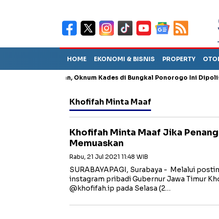
HOME
EKONOMI & BISNIS
PROPERTY
OTO
ng Penganiayaan, Oknum Kades di Bungkal Ponorogo Ini Dipolisikan
Khofifah Minta Maaf
Khofifah Minta Maaf Jika Penan
Memuaskan
Rabu, 21 Jul 2021 11:48 WIB
SURABAYAPAGI, Surabaya - Melalui postin
instagram pribadi Gubernur Jawa Timur Kho
@khofifah.ip pada Selasa (2…