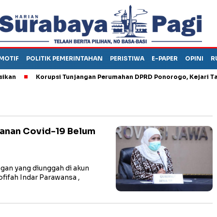
MOTIF
POLITIK PEMERINTAHAN
PERISTIWA
E-PAPER
OPINI
R
Korupsi Tunjangan Perumahan DPRD Ponorogo, Kejari Tahan
ganan Covid-19 Belum
gan yang diunggah di akun
fifah Indar Parawansa ,