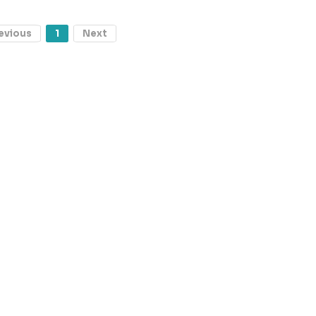
evious
1
Next