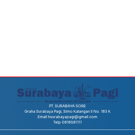
PT. SURABAYA SORE
Graha Surabaya Pagi, Simo Kalangan II No. 183 K
Email
hsurabayapagi@gmail.com
Telp 0818581111