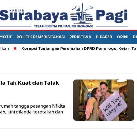
MOTIF
POLITIK PEMERINTAHAN
PERISTIWA
E-PAPER
OPINI
R
n
Korupsi Tunjangan Perumahan DPRD Ponorogo, Kejari Taha
a Tak Kuat dan Talak
rumah tangga pasangan Nikita
n, kini dilanda keretakan dan