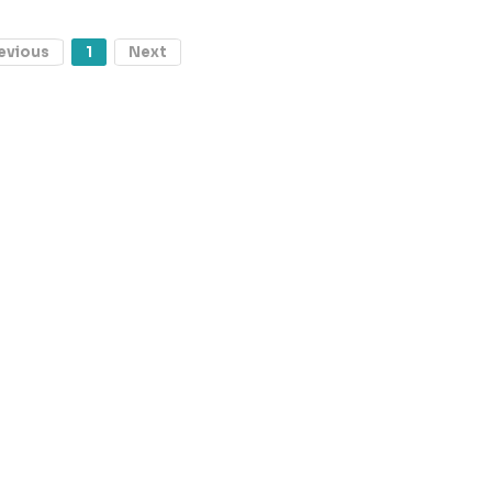
evious
1
Next