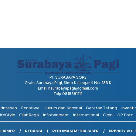
PT. SURABAYA SORE
Graha Surabaya Pagi, Simo Kalangan II No. 183 K
Email
hsurabayapagi@gmail.com
Telp 0818581111
erintahan
Peristiwa
Hukum dan Kriminal
Catatan Tatang
Investi
ifeStyle
OlahRaga
Infotainment
Internasional
Opini
SP Foto
CLAIMER
REDAKSI
PEDOMAN MEDIA SIBER
PRIVACY POL