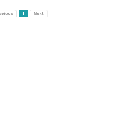
evious
1
Next