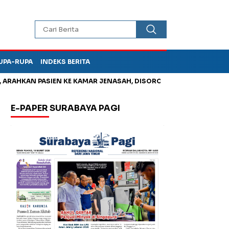
UPA-RUPA
INDEKS BERITA
HKAN PASIEN KE KAMAR JENASAH, DISOROT
Jadi Otak Mark Up
E-PAPER SURABAYA PAGI