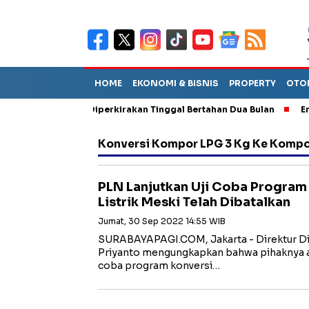
HOME
EKONOMI & BISNIS
PROPERTY
OTO
un Sebut TPA Diperkirakan Tinggal Bertahan Dua Bulan
Empat P
Konversi Kompor LPG 3 Kg Ke Kompor 
PLN Lanjutkan Uji Coba Progra
Listrik Meski Telah Dibatalkan
Jumat, 30 Sep 2022 14:55 WIB
SURABAYAPAGI.COM, Jakarta - Direktur Dis
Priyanto mengungkapkan bahwa pihaknya ak
coba program konversi…