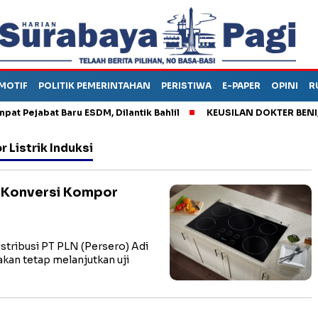
MOTIF
POLITIK PEMERINTAHAN
PERISTIWA
E-PAPER
OPINI
R
ejabat Baru ESDM, Dilantik Bahlil
KEUSILAN DOKTER BENI, ARA
Listrik Induksi
m Konversi Kompor
tribusi PT PLN (Persero) Adi
an tetap melanjutkan uji