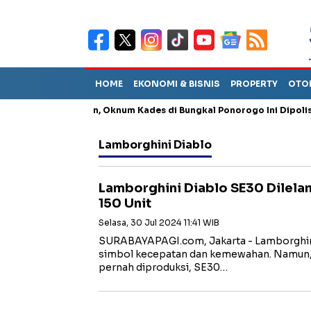
HOME
EKONOMI & BISNIS
PROPERTY
OTO
g Penganiayaan, Oknum Kades di Bungkal Ponorogo Ini Dipolisikan
Lamborghini Diablo
Lamborghini Diablo SE30 Dilelan
150 Unit
Selasa, 30 Jul 2024 11:41 WIB
SURABAYAPAGI.com, Jakarta - Lamborghin
simbol kecepatan dan kemewahan. Namun, d
pernah diproduksi, SE30…