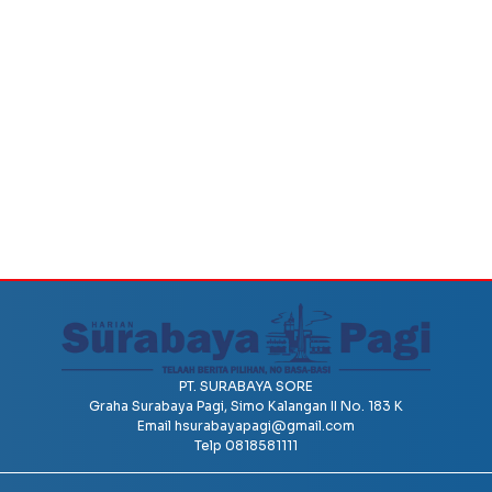
PT. SURABAYA SORE
Graha Surabaya Pagi, Simo Kalangan II No. 183 K
Email
hsurabayapagi@gmail.com
Telp 0818581111