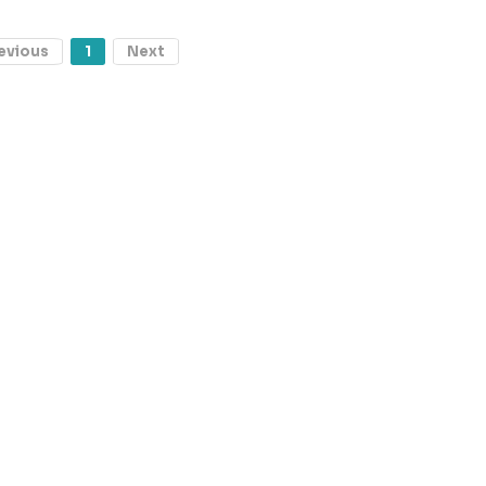
evious
1
Next