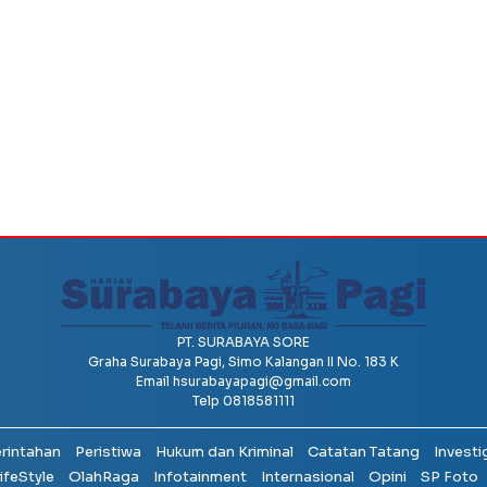
PT. SURABAYA SORE
Graha Surabaya Pagi, Simo Kalangan II No. 183 K
Email
hsurabayapagi@gmail.com
Telp 0818581111
erintahan
Peristiwa
Hukum dan Kriminal
Catatan Tatang
Investi
ifeStyle
OlahRaga
Infotainment
Internasional
Opini
SP Foto