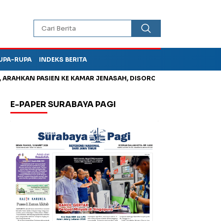
UPA-RUPA
INDEKS BERITA
HKAN PASIEN KE KAMAR JENASAH, DISOROT
Jadi Otak Mark Up
E-PAPER SURABAYA PAGI