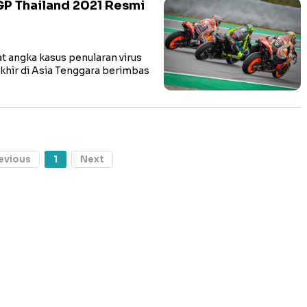
P Thailand 2021 Resmi
angka kasus penularan virus
khir di Asia Tenggara berimbas
evious
1
Next