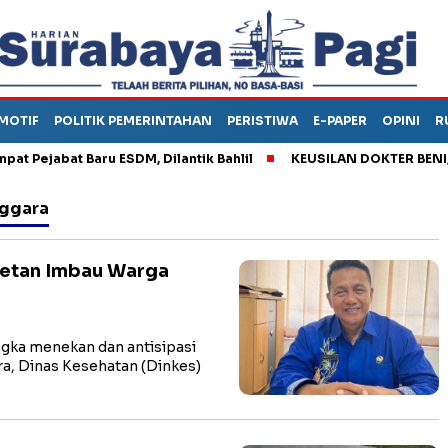
MOTIF
POLITIK PEMERINTAHAN
PERISTIWA
E-PAPER
OPINI
R
ejabat Baru ESDM, Dilantik Bahlil
KEUSILAN DOKTER BENI, ARA
nggara
getan Imbau Warga
ka menekan dan antisipasi
a, Dinas Kesehatan (Dinkes)