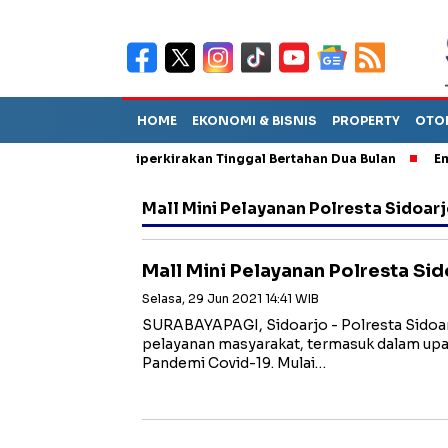
HOME
EKONOMI & BISNIS
PROPERTY
OTO
un Sebut TPA Diperkirakan Tinggal Bertahan Dua Bulan
Empat P
Mall Mini Pelayanan Polresta Sidoar
Mall Mini Pelayanan Polresta Sid
Selasa, 29 Jun 2021 14:41 WIB
SURABAYAPAGI, Sidoarjo - Polresta Sidoar
pelayanan masyarakat, termasuk dalam up
Pandemi Covid-19. Mulai…