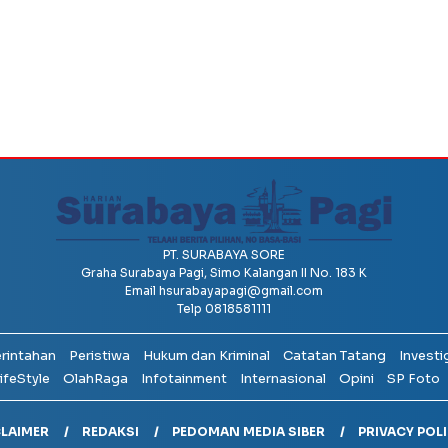
PT. SURABAYA SORE
Graha Surabaya Pagi, Simo Kalangan II No. 183 K
Email
hsurabayapagi@gmail.com
Telp 0818581111
erintahan
Peristiwa
Hukum dan Kriminal
Catatan Tatang
Investi
ifeStyle
OlahRaga
Infotainment
Internasional
Opini
SP Foto
CLAIMER
REDAKSI
PEDOMAN MEDIA SIBER
PRIVACY POL