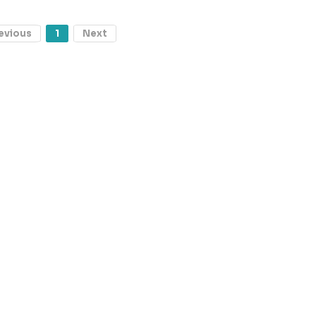
evious
1
Next