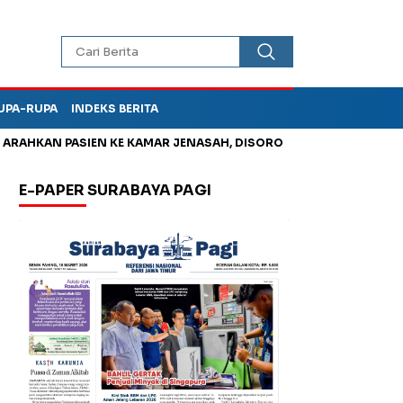
UPA-RUPA
INDEKS BERITA
HKAN PASIEN KE KAMAR JENASAH, DISOROT
Jadi Otak Mark Up
E-PAPER SURABAYA PAGI