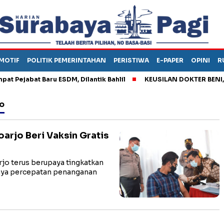
MOTIF
POLITIK PEMERINTAHAN
PERISTIWA
E-PAPER
OPINI
R
ejabat Baru ESDM, Dilantik Bahlil
KEUSILAN DOKTER BENI, ARA
jo
oarjo Beri Vaksin Gratis
jo terus berupaya tingkatkan
aya percepatan penanganan