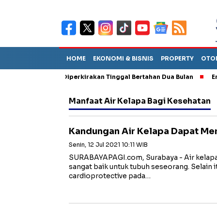
HOME
EKONOMI & BISNIS
PROPERTY
OTO
un Sebut TPA Diperkirakan Tinggal Bertahan Dua Bulan
Empat P
Manfaat Air Kelapa Bagi Kesehatan
Kandungan Air Kelapa Dapat Men
Senin, 12 Jul 2021 10:11 WIB
SURABAYAPAGI.com, Surabaya - Air kelapa
sangat baik untuk tubuh seseorang. Selain it
cardioprotective pada…