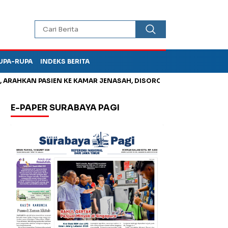
UPA-RUPA
INDEKS BERITA
HKAN PASIEN KE KAMAR JENASAH, DISOROT
Jadi Otak Mark Up
E-PAPER SURABAYA PAGI