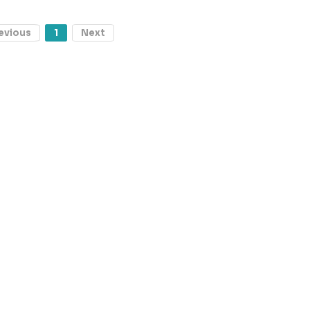
evious
1
Next