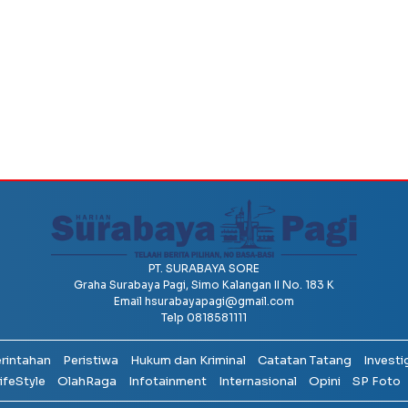
PT. SURABAYA SORE
Graha Surabaya Pagi, Simo Kalangan II No. 183 K
Email
hsurabayapagi@gmail.com
Telp 0818581111
erintahan
Peristiwa
Hukum dan Kriminal
Catatan Tatang
Investi
ifeStyle
OlahRaga
Infotainment
Internasional
Opini
SP Foto