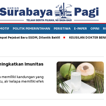
MOTIF
POLITIK PEMERINTAHAN
PERISTIWA
E-PAPER
OPINI
R
ejabat Baru ESDM, Dilantik Bahlil
KEUSILAN DOKTER BENI, ARA
ingkatkan Imunitas
 memiliki kandungan yang
u, air kelapa memiliki efek