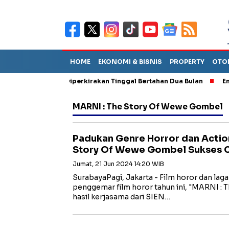
HOME
EKONOMI & BISNIS
PROPERTY
OTO
n Sebut TPA Diperkirakan Tinggal Bertahan Dua Bulan
Empat Pe
MARNI : The Story Of Wewe Gombel
Padukan Genre Horror dan Actio
Story Of Wewe Gombel Sukses C
Jumat, 21 Jun 2024 14:20 WIB
SurabayaPagi, Jakarta - Film horor dan laga
penggemar film horor tahun ini, "MARNI :
hasil kerjasama dari SIEN…