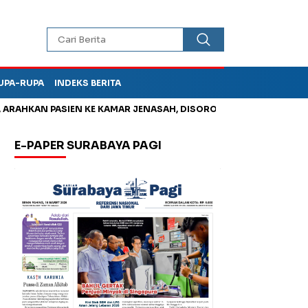
UPA-RUPA
INDEKS BERITA
HKAN PASIEN KE KAMAR JENASAH, DISOROT
Jadi Otak Mark Up
E-PAPER SURABAYA PAGI