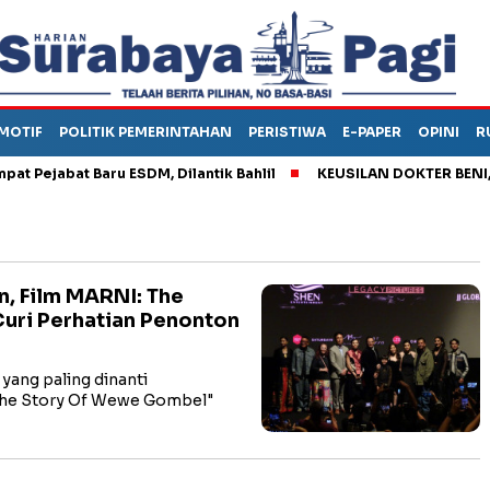
MOTIF
POLITIK PEMERINTAHAN
PERISTIWA
E-PAPER
OPINI
R
jabat Baru ESDM, Dilantik Bahlil
KEUSILAN DOKTER BENI, ARA
n, Film MARNI: The
uri Perhatian Penonton
 yang paling dinanti
 The Story Of Wewe Gombel"