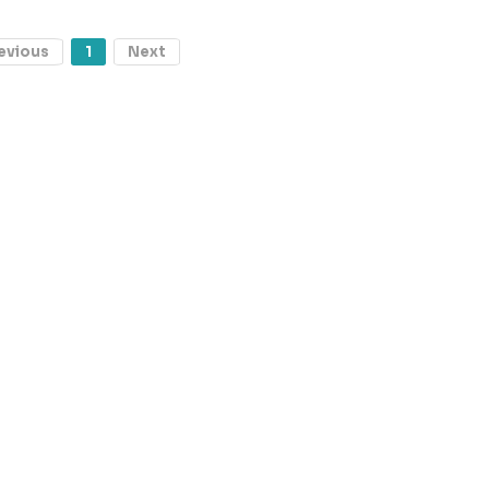
evious
1
Next