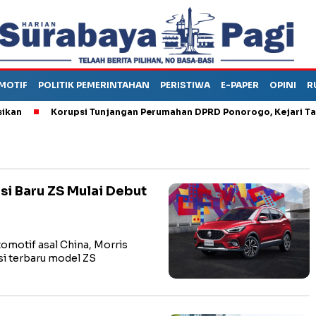
MOTIF
POLITIK PEMERINTAHAN
PERISTIWA
E-PAPER
OPINI
R
Korupsi Tunjangan Perumahan DPRD Ponorogo, Kejari Tahan
si Baru ZS Mulai Debut
motif asal China, Morris
si terbaru model ZS