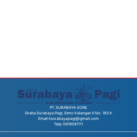
PT. SURABAYA SORE
Graha Surabaya Pagi, Simo Kalangan II No. 183 K
Email
hsurabayapagi@gmail.com
Telp 0818581111