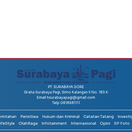
PT. SURABAYA SORE
Graha Surabaya Pagi, Simo Kalangan II No. 183 K
Email
hsurabayapagi@gmail.com
Telp 0818581111
erintahan
Peristiwa
Hukum dan Kriminal
Catatan Tatang
Investi
ifeStyle
OlahRaga
Infotainment
Internasional
Opini
SP Foto