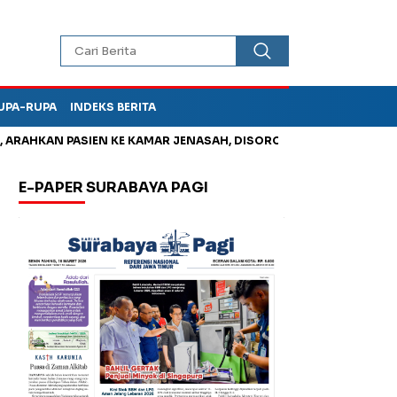
UPA-RUPA
INDEKS BERITA
KAN PASIEN KE KAMAR JENASAH, DISOROT
Jadi Otak Mark Up 
E-PAPER SURABAYA PAGI