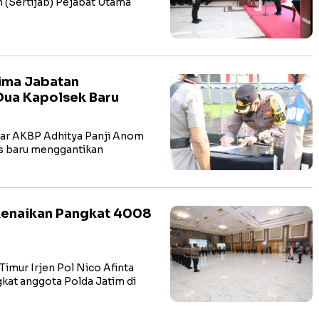
 (Sertijab) Pejabat Utama
rima Jabatan
Dua Kapolsek Baru
tar AKBP Adhitya Panji Anom
es baru menggantikan
Kenaikan Pangkat 4008
mur Irjen Pol Nico Afinta
at anggota Polda Jatim di