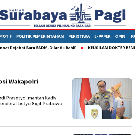
MOTIF
POLITIK PEMERINTAHAN
PERISTIWA
E-PAPER
OPINI
R
jabat Baru ESDM, Dilantik Bahlil
KEUSILAN DOKTER BENI, ARAH
osi Wakapolri
i Prasetyo, mantan Kadiv
Jenderal Listyo Sigit Prabowo