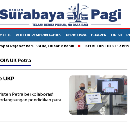
MOTIF
POLITIK PEMERINTAHAN
PERISTIWA
E-PAPER
OPINI
R
ejabat Baru ESDM, Dilantik Bahlil
KEUSILAN DOKTER BENI, AR
 OIA UK Petra
re UKP
isten Petra berkolaborasi
erlangsungan pendidikan para