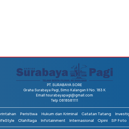
PT. SURABAYA SORE
Graha Surabaya Pagi, Simo Kalangan II No. 183 K
Email
hsurabayapagi@gmail.com
Telp 0818581111
erintahan
Peristiwa
Hukum dan Kriminal
Catatan Tatang
Investi
ifeStyle
OlahRaga
Infotainment
Internasional
Opini
SP Foto