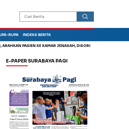
UPA-RUPA
INDEKS BERITA
AHKAN PASIEN KE KAMAR JENASAH, DISOROT
Jadi Otak Mark U
E-PAPER SURABAYA PAGI