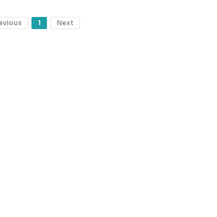
evious
1
Next