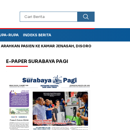
UPA-RUPA
INDEKS BERITA
AHKAN PASIEN KE KAMAR JENASAH, DISOROT
Jadi Otak Mark U
E-PAPER SURABAYA PAGI