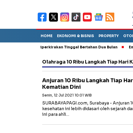
HOME
EKONOMI & BISNIS
PROPERTY
OTO
iun Sebut TPA Diperkirakan Tinggal Bertahan Dua Bulan
Empat 
Olahraga 10 Ribu Langkah Tiap Hari K
Anjuran 10 Ribu Langkah Tiap Har
Kematian Dini
Senin, 12 Jul 2021 10:01 WIB
SURABAYAPAGI.com, Surabaya - Anjuran 10 
kesehatan ini lebih didasari oleh sejarah d
ini para ahli…