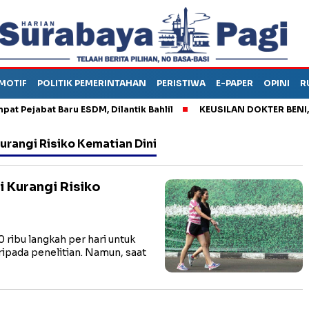
MOTIF
POLITIK PEMERINTAHAN
PERISTIWA
E-PAPER
OPINI
R
Pejabat Baru ESDM, Dilantik Bahlil
KEUSILAN DOKTER BENI, AR
urangi Risiko Kematian Dini
i Kurangi Risiko
ribu langkah per hari untuk
aripada penelitian. Namun, saat