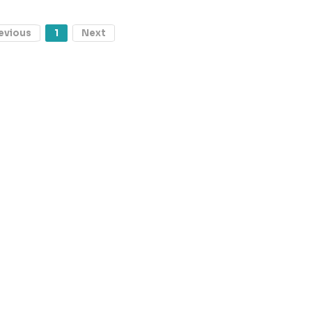
evious
1
Next