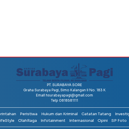
PT. SURABAYA SORE
Graha Surabaya Pagi, Simo Kalangan II No. 183 K
Email
hsurabayapagi@gmail.com
Telp 0818581111
erintahan
Peristiwa
Hukum dan Kriminal
Catatan Tatang
Investi
ifeStyle
OlahRaga
Infotainment
Internasional
Opini
SP Foto