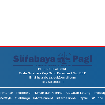
PT. SURABAYA SORE
Graha Surabaya Pagi, Simo Kalangan II No. 183 K
Email
hsurabayapagi@gmail.com
Telp 0818581111
erintahan
Peristiwa
Hukum dan Kriminal
Catatan Tatang
Investi
ifeStyle
OlahRaga
Infotainment
Internasional
Opini
SP Foto