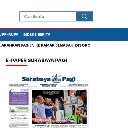
UPA-RUPA
INDEKS BERITA
HKAN PASIEN KE KAMAR JENASAH, DISOROT
Jadi Otak Mark Up
E-PAPER SURABAYA PAGI