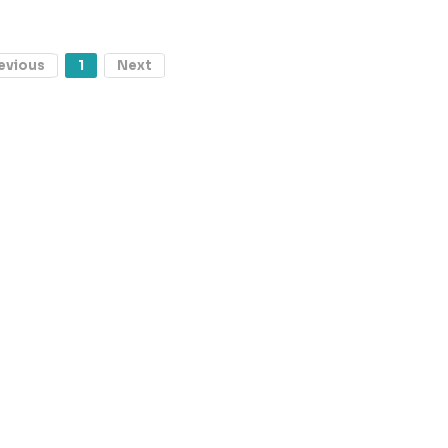
evious
1
Next