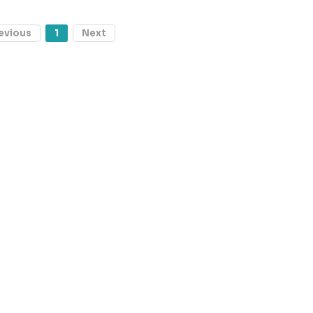
evious
1
Next