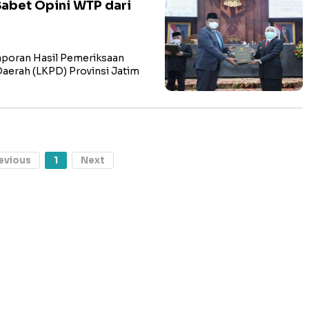
Sabet Opini WTP dari
poran Hasil Pemeriksaan
aerah (LKPD) Provinsi Jatim
evious
1
Next