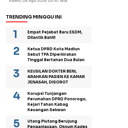
Kamis, 06 Agu 2026 00:47 WIB
TRENDING MINGGU INI
Empat Pejabat Baru ESDM,
Dilantik Bahlil
Ketua DPRD Kota Madiun
Sebut TPA Diperkirakan
Tinggal Bertahan Dua Bulan
KEUSILAN DOKTER BENI,
ARAHKAN PASIEN KE KAMAR
JENASAH, DISOROT
Korupsi Tunjangan
Perumahan DPRD Ponorogo,
Kejari Tahan Kabag
Keuangan Sekwan
Utang Piutang Berujung
Penganiayaan, Oknum Kades