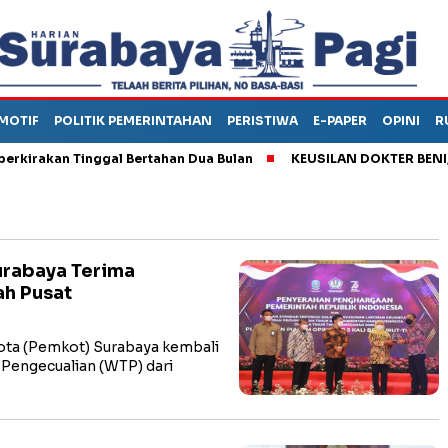
MOTIF
POLITIK PEMERINTAHAN
PERISTIWA
E-PAPER
OPINI
R
akan Tinggal Bertahan Dua Bulan
KEUSILAN DOKTER BENI, ARA
urabaya Terima
ah Pusat
ta (Pemkot) Surabaya kembali
Pengecualian (WTP) dari