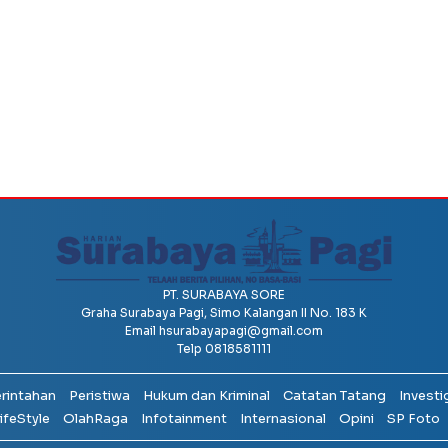
PT. SURABAYA SORE
Graha Surabaya Pagi, Simo Kalangan II No. 183 K
Email
hsurabayapagi@gmail.com
Telp 0818581111
erintahan
Peristiwa
Hukum dan Kriminal
Catatan Tatang
Investi
ifeStyle
OlahRaga
Infotainment
Internasional
Opini
SP Foto