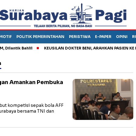
MOTIF
POLITIK PEMERINTAHAN
PERISTIWA
E-PAPER
OPINI
R
ntik Bahlil
KEUSILAN DOKTER BENI, ARAHKAN PASIEN KE KAM
4
ngan Amankan Pembuka
t kompetisi sepak bola AFF
Surabaya bersama TNI dan