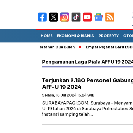
HOME
EKONOMI & BISNIS
PROPERTY
OTO
akan Tinggal Bertahan Dua Bulan
Empat Pejabat Baru ESDM, Dila
Pengamanan Laga Piala AFF U 19 202
Terjunkan 2.180 Personel Gabu
AFF-U 19 2024
Selasa, 16 Jul 2024 16:24 WIB
SURABAYAPAGI.COM, Surabaya - Menyambu
U-19 tahun 2024 di Surabaya Polrestabes 
instansi samping telah…