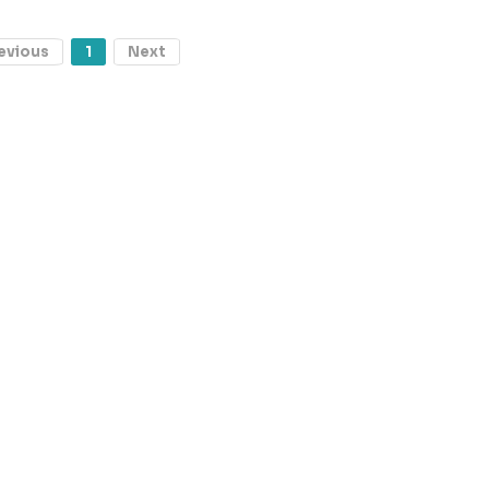
evious
1
Next